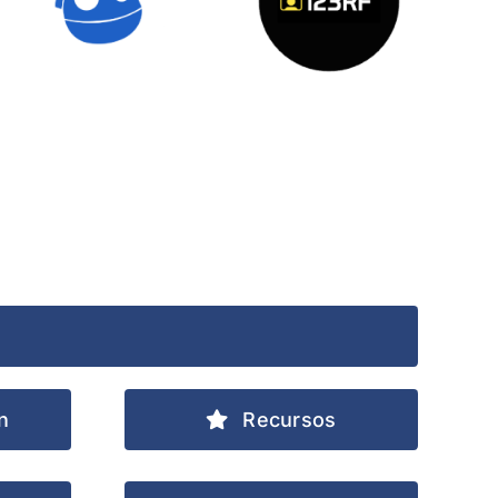
Freepik
123RF
n
Recursos