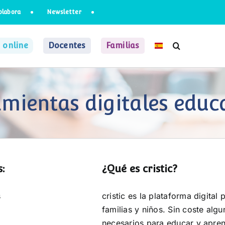
olabora
Newsletter
 online
Docentes
Familias
mientas digitales educ
:
¿Qué es cristic?
s
cristic es la plataforma digita
familias y niños. Sin coste alg
b
necesarios para educar y apren