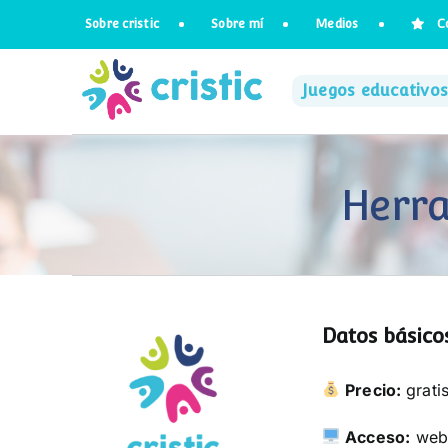
Saltar
Sobre cristic
Sobre mí
Medios
C
al
contenido
Juegos educativos
Herra
Datos básicos
Precio:
grati
Acceso:
we