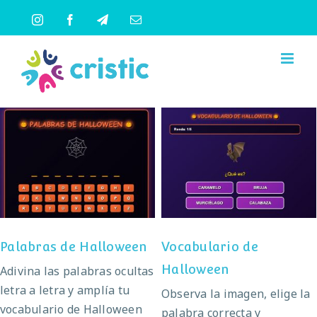
Saltar
Instagram
Facebook
Telegram
Correo
al
electrónico
contenido
Palabras de
Vocabulario de
Halloween
Halloween
Palabras de Halloween
Vocabulario de
Halloween
Adivina las palabras ocultas
letra a letra y amplía tu
Observa la imagen, elige la
vocabulario de Halloween
palabra correcta y