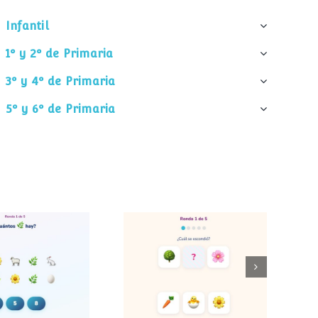
Infantil
1º y 2º de Primaria
3º y 4º de Primaria
5º y 6º de Primaria
Cuántos
¿Cuál desapareció?
entos hay?