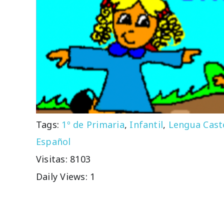
Tags:
1º de Primaria
,
Infantil
,
Lengua Cast
Español
Visitas: 8103
Daily Views: 1