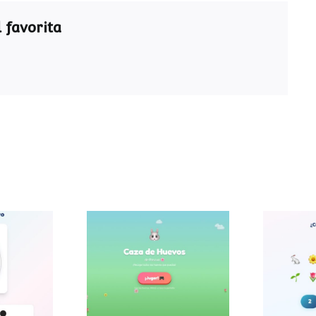
 favorita
evo de
¿
Caza de huevos
a
elem