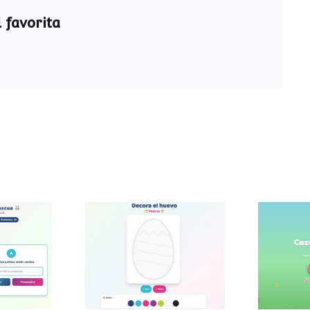
 favorita
ra de
Decora el huevo de
Caza
a
Pascua