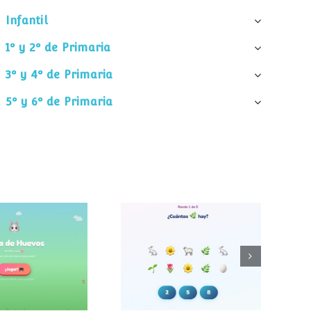
Infantil
1º y 2º de Primaria
3º y 4º de Primaria
5º y 6º de Primaria
¿Cuántos
 de huevos
elementos hay?