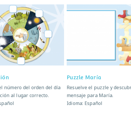
La creación
Puzzle María
ción
Puzzle María
el número del orden del día
Resuelve el puzzle y descubr
ción al lugar correcto.
mensaje para María.
spañol
Idioma: Español