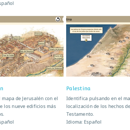
spañol
Jerusalén
Palestina
én
Palestina
 mapa de Jerusalén con el
Identifica pulsando en el ma
 los nueve edificios más
localización de los hechos d
s.
Testamento.
spañol
Idioma: Español