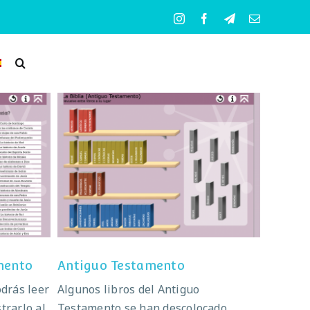
Instagram
Facebook
Telegram
Correo
electrónico
mento
Antiguo Testamento
mento
Antiguo Testamento
odrás leer
Algunos libros del Antiguo
trarlo al
Testamento se han descolocado.