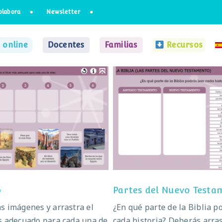
olabora
Newsletter
 online
Docentes
Familias
Recursos
El éxodo
Partes del Nuevo Testa
o
Partes del Nuevo Testa
s imágenes y arrastra el
¿En qué parte de la Biblia p
s adecuado para cada una de
cada historia? Deberás arras