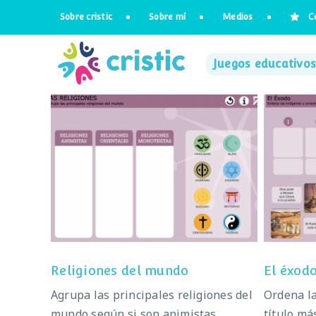
Saltar
Sobre cristic
Sobre mí
Medios
C
al
contenido
Juegos educativos
Religiones del mundo
Religiones del mundo
El éxod
Agrupa las principales religiones del
Ordena la
mundo según si son animistas,
título má