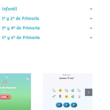
Infantil
1º y 2º de Primaria
3º y 4º de Primaria
5º y 6º de Primaria
¿Cuántos
 de huevos
elementos hay?