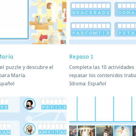
Puzzle María
Repaso 1
María
Repaso 1
el puzzle y descubre el
Completa las 10 actividades
para María.
repasar los contenidos trab
spañol
Idioma: Español
Apóstoles de Jesús
Sacrificio de Jesús