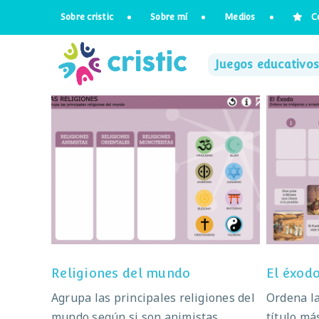
Saltar
Sobre cristic
Sobre mí
Medios
C
al
contenido
Juegos educativos
Religiones del mundo
Religiones del mundo
El éxod
Agrupa las principales religiones del
Ordena la
mundo según si son animistas,
título má