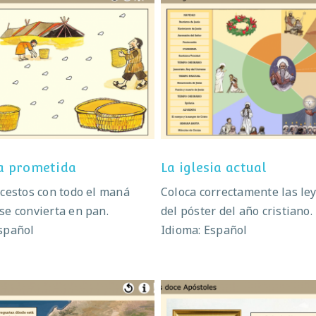
La tierra prometida
La iglesia actual
ra prometida
La iglesia actual
 cestos con todo el maná
Coloca correctamente las le
se convierta en pan.
del póster del año cristiano.
spañol
Idioma: Español