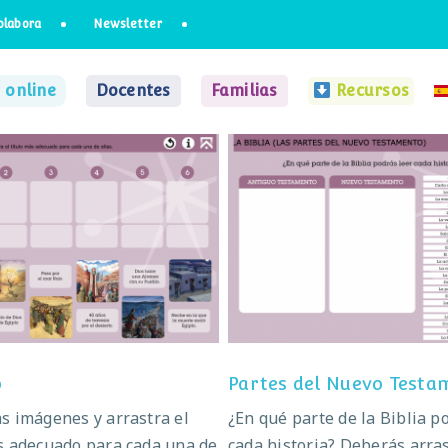
olabora
Newsletter
 online
Docentes
Familias
Recursos
El éxodo
Partes del Nuevo Testa
o
Partes del Nuevo Testa
s imágenes y arrastra el
¿En qué parte de la Biblia p
s adecuado para cada una de
cada historia? Deberás arras