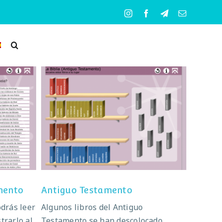
Instagram
Facebook
Telegram
Correo
electrónico
mento
Antiguo Testamento
mento
Antiguo Testamento
odrás leer
Algunos libros del Antiguo
trarlo al
Testamento se han descolocado.