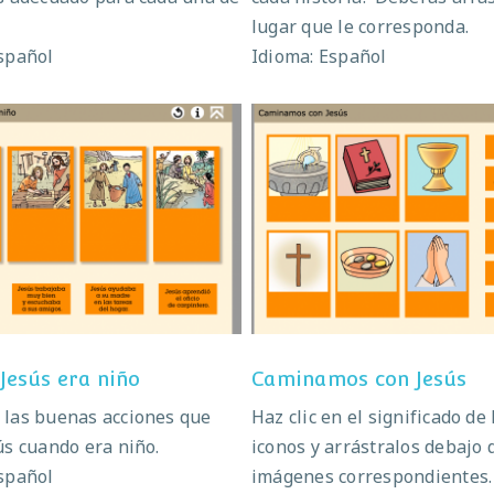
lugar que le corresponda.
spañol
Idioma: Español
uando Jesús era niño
Caminamos con Jes
Jesús era niño
Caminamos con Jesús
 las buenas acciones que
Haz clic en el significado de 
ús cuando era niño.
iconos y arrástralos debajo 
spañol
imágenes correspondientes.