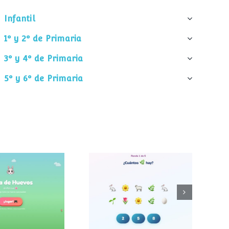
Infantil
1º y 2º de Primaria
3º y 4º de Primaria
5º y 6º de Primaria
¿Cuántos
 de huevos
elementos hay?