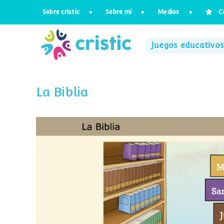
Saltar
Sobre cristic
Sobre mí
Medios
C
al
contenido
Juegos educativos
La Biblia