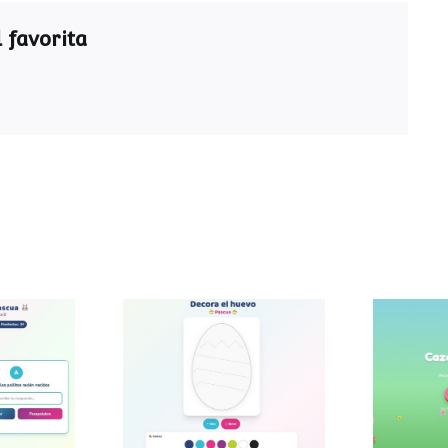
 favorita
ra de
Decora el huevo de
Caza
a
Pascua