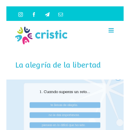
Saltar
Instagram
Facebook
Telegram
Correo
al
electrónico
contenido
La alegría de la libertad