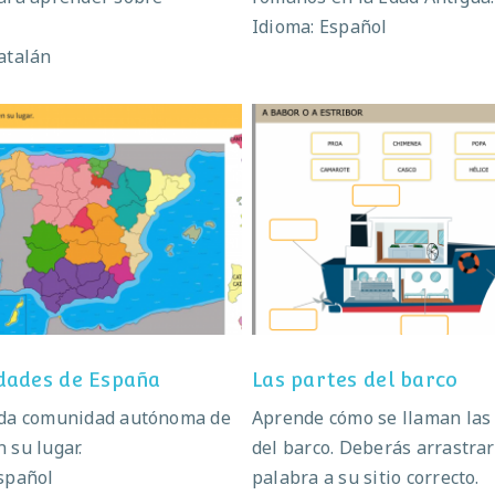
Idioma: Español
atalán
munidades de España
Las partes del bar
ades de España
Las partes del barco
ada comunidad autónoma de
Aprende cómo se llaman las
 su lugar.
del barco. Deberás arrastrar
spañol
palabra a su sitio correcto.