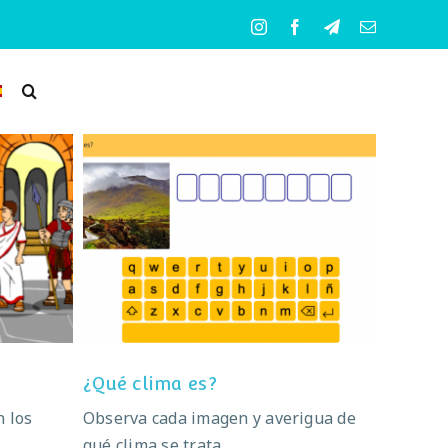
Instagram
Facebook
Telegram
Correo
electrónico
na
¿Qué clima es?
¿Qué clima es?
n los
Observa cada imagen y averigua de
qué clima se trata.