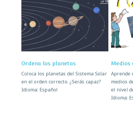
Ordena los planetas
M
Ordena los planetas
Medios 
Coloca los planetas del Sistema Solar
Aprende c
en el orden correcto. ¿Serás capaz?
medios de
Idioma: Español
el nivel d
Idioma: E