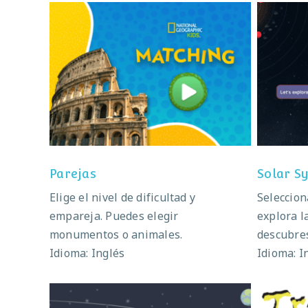
Parejas
So
Parejas
Solar S
Elige el nivel de dificultad y
Seleccion
empareja. Puedes elegir
explora l
monumentos o animales.
descubres
Idioma: Inglés
Idioma: I