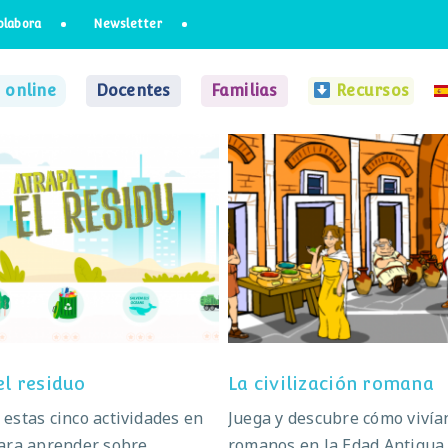
olabora
Newsletter
 online
Docentes
Familias
Recursos
Atrapa el residuo
La civilización roma
el residuo
La civilización romana
estas cinco actividades en
Juega y descubre cómo vivía
ara aprender sobre
romanos en la Edad Antigua.