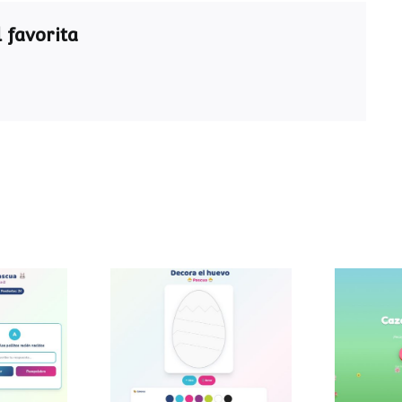
 favorita
ra de
Decora el huevo de
Caza
a
Pascua