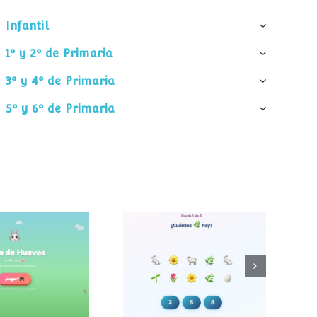
Infantil
1º y 2º de Primaria
3º y 4º de Primaria
5º y 6º de Primaria
¿Cuántos
 de huevos
elementos hay?