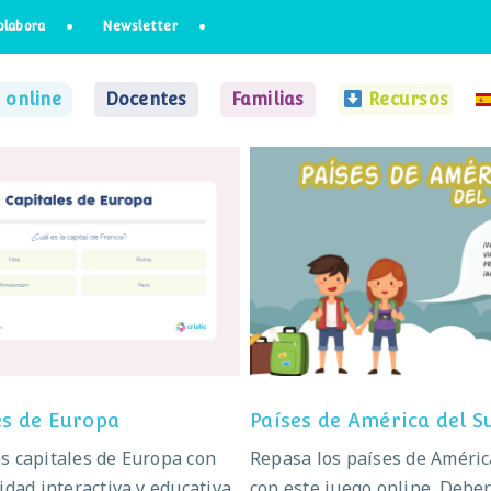
olabora
Newsletter
 online
Docentes
Familias
Recursos
Capitales de Europa
Países de América del
es de Europa
Países de América del S
s capitales de Europa con
Repasa los países de Améric
idad interactiva y educativa.
con este juego online. Debe