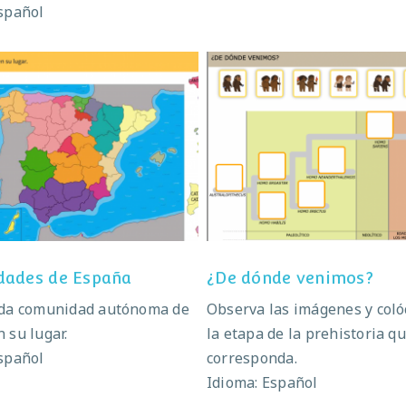
spañol
munidades de España
¿De dónde venimos
ades de España
¿De dónde venimos?
ada comunidad autónoma de
Observa las imágenes y coló
 su lugar.
la etapa de la prehistoria q
spañol
corresponda.
Idioma: Español