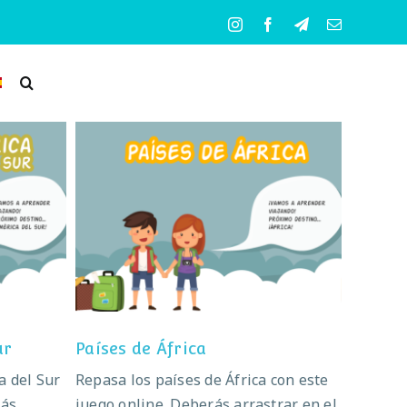
Instagram
Facebook
Telegram
Correo
electrónico
 Sur
Países de África
ur
Países de África
a del Sur
Repasa los países de África con este
rás
juego online. Deberás arrastrar en el