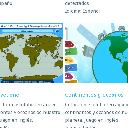
spañol
detectados.
Idioma: Español
World level one
Continentes y océan
evel one
Continentes y océanos
 clic en el globo terráqueo
Coloca en el globo terráqueo
nentes y océanos de nuestro
continentes y océanos de nu
Juego en inglés.
planeta. Juego en inglés.
nglés
Idioma: Inglés