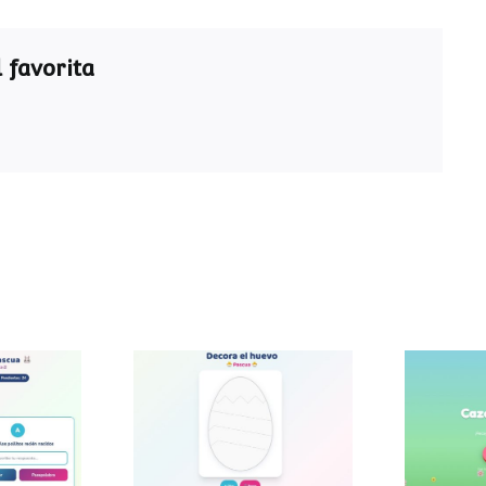
 favorita
ra de
Decora el huevo de
Caza
a
Pascua