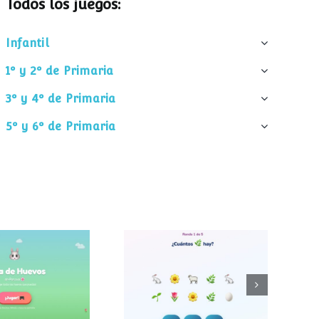
Todos los juegos:
Infantil
1º y 2º de Primaria
3º y 4º de Primaria
5º y 6º de Primaria
¿Cuántos
 de huevos
elementos hay?