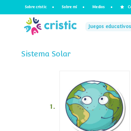
Saltar
Sobre cristic
Sobre mí
Medios
C
al
contenido
Juegos educativos
Sistema Solar