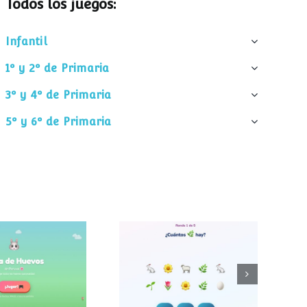
Todos los juegos:
Infantil
1º y 2º de Primaria
3º y 4º de Primaria
5º y 6º de Primaria
¿Cuántos
 de huevos
elementos hay?