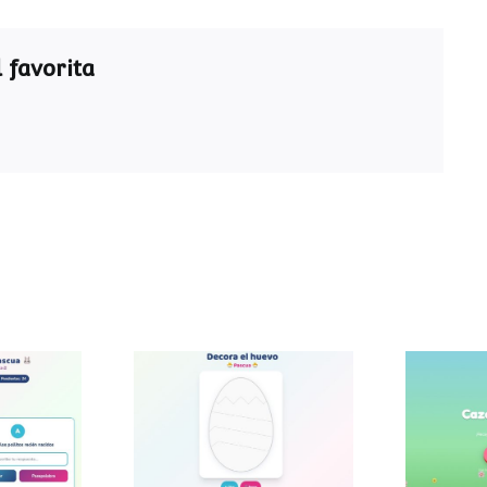
 favorita
ra de
Decora el huevo de
Caza
a
Pascua