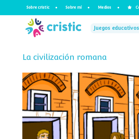
Saltar
Sobre cristic
Sobre mí
Medios
C
al
contenido
Juegos educativos
La civilización romana