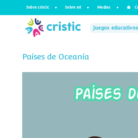
Saltar
Sobre cristic
Sobre mí
Medios
C
al
contenido
Juegos educativos
Países de Oceanía