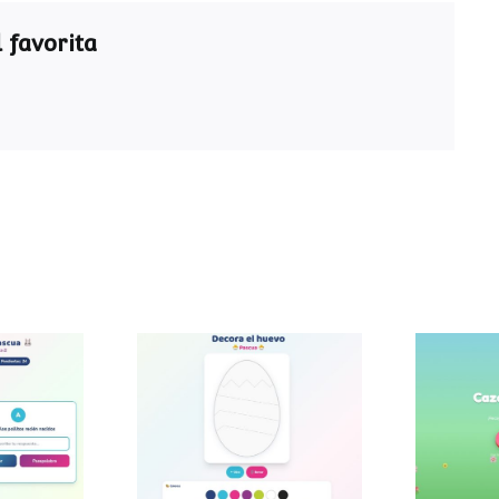
 favorita
ra de
Decora el huevo de
Caza
a
Pascua