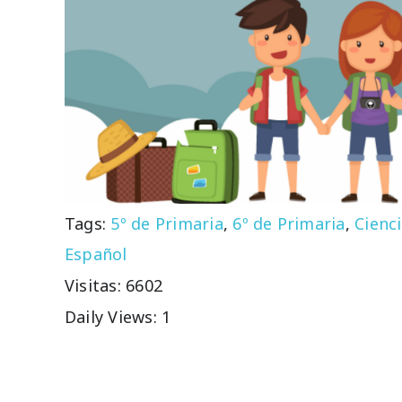
Tags:
5º de Primaria
,
6º de Primaria
,
Cienci
Español
Visitas: 6602
Daily Views: 1