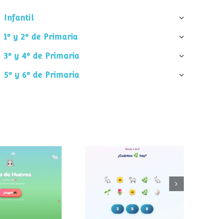
Infantil
1º y 2º de Primaria
3º y 4º de Primaria
5º y 6º de Primaria
¿Cuántos
 de huevos
elementos hay?