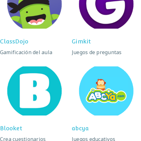
ClassDojo
Gimkit
ClassDojo
Gimkit
Gamificación del aula
Juegos de preguntas
Blooket
abcya
Blooket
abcya
Crea cuestionarios
Juegos educativos