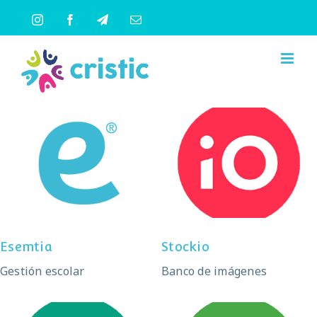
Saltar
Instagram
Facebook
Telegram
Correo
al
electrónico
contenido
Esemtia
Stockio
Esemtia
Stockio
Gestión escolar
Banco de imágenes