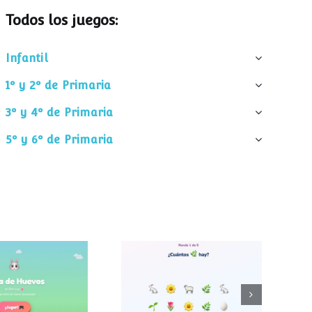
Todos los juegos:
Infantil
1º y 2º de Primaria
3º y 4º de Primaria
5º y 6º de Primaria
¿Cuántos
 de huevos
elementos hay?