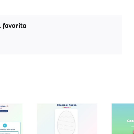
 favorita
ra de
Decora el huevo de
Caza
a
Pascua