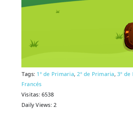
Tags:
1º de Primaria
,
2º de Primaria
,
3º de
Francés
Visitas: 6538
Daily Views: 2