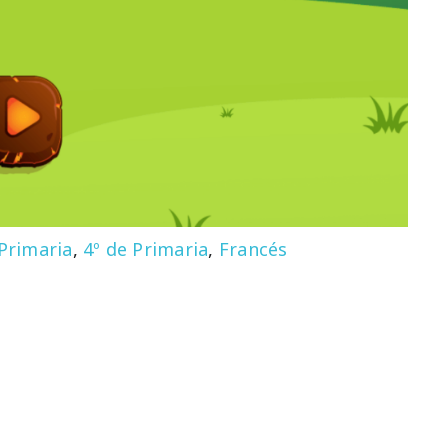
 Primaria
,
4º de Primaria
,
Francés