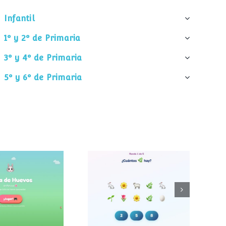
Infantil
1º y 2º de Primaria
3º y 4º de Primaria
5º y 6º de Primaria
¿Cuántos
 de huevos
elementos hay?