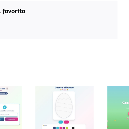
 favorita
ra de
Decora el huevo de
Caza
a
Pascua