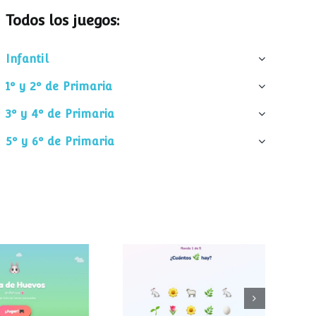
Todos los juegos:
Infantil
1º y 2º de Primaria
3º y 4º de Primaria
5º y 6º de Primaria
¿Cuántos
 de huevos
elementos hay?