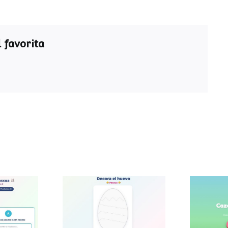
 favorita
ra de
Decora el huevo de
Caza
a
Pascua