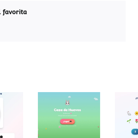
 favorita
evo de
¿
Caza de huevos
a
elem