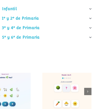
Infantil
1º y 2º de Primaria
3º y 4º de Primaria
5º y 6º de Primaria
Cuántos
¿Cuál desapareció?
entos hay?