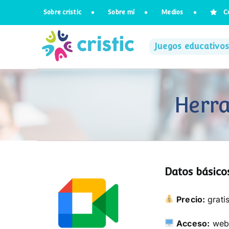
Saltar
Sobre cristic
Sobre mí
Medios
C
al
contenido
Juegos educativos
Herra
Datos básicos
Precio:
grati
Acceso:
web