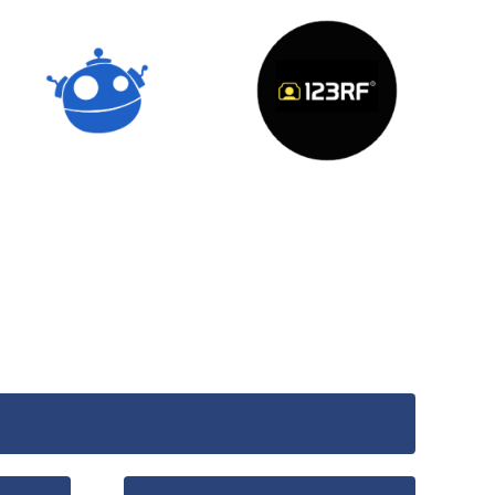
Freepik
123RF