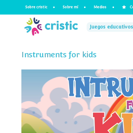
Saltar
Sobre cristic
Sobre mí
Medios
C
al
contenido
Juegos educativos
Instruments for kids