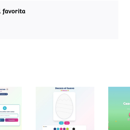
 favorita
ra de
Decora el huevo de
Caza
a
Pascua