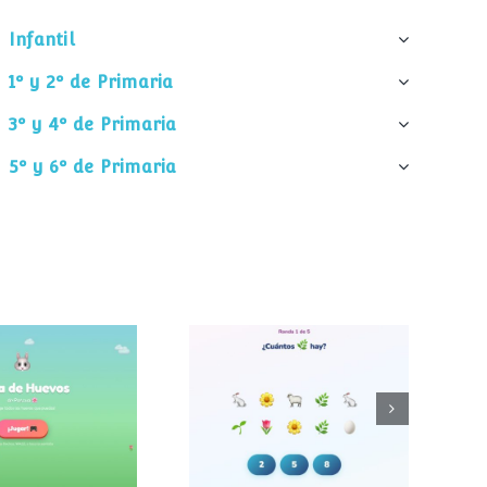
Infantil
1º y 2º de Primaria
3º y 4º de Primaria
5º y 6º de Primaria
¿Cuántos
 de huevos
elementos hay?