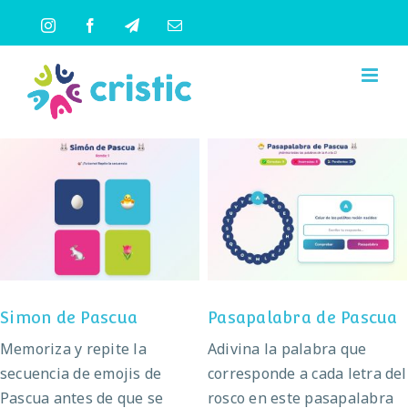
Saltar
Instagram
Facebook
Telegram
Correo
al
electrónico
contenido
Pasapalabra de
Simon de Pascua
Pascua
Simon de Pascua
Pasapalabra de Pascua
Memoriza y repite la
Adivina la palabra que
secuencia de emojis de
corresponde a cada letra del
Pascua antes de que se
rosco en este pasapalabra