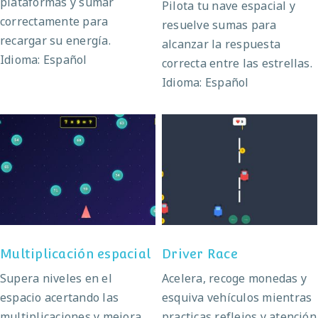
plataformas y sumar
Pilota tu nave espacial y
correctamente para
resuelve sumas para
recargar su energía.
alcanzar la respuesta
Idioma: Español
correcta entre las estrellas.
Idioma: Español
Multiplicación
Driver Race
espacial
Multiplicación espacial
Driver Race
Supera niveles en el
Acelera, recoge monedas y
espacio acertando las
esquiva vehículos mientras
multiplicaciones y mejora
practicas reflejos y atención