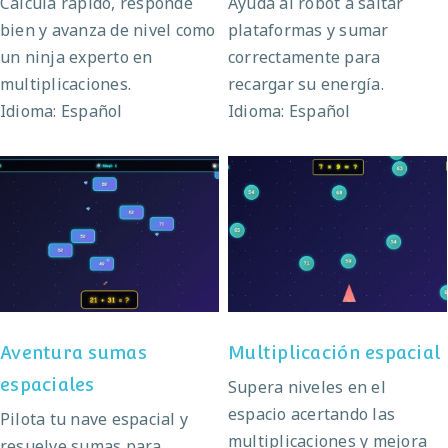
Calcula rápido, responde
Ayuda al robot a saltar
bien y avanza de nivel como
plataformas y sumar
un ninja experto en
correctamente para
multiplicaciones.
recargar su energía.
Idioma: Español
Idioma: Español
Aventura sumas
Multiplicación
espaciales
espacial
Aventura sumas
Multiplicación espacial
espaciales
Supera niveles en el
espacio acertando las
Pilota tu nave espacial y
multiplicaciones y mejora
resuelve sumas para