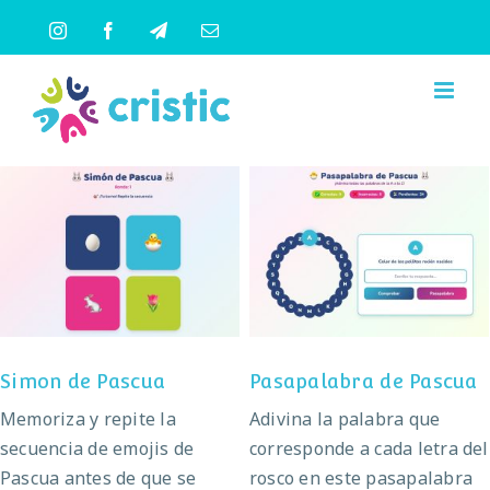
Saltar
Instagram
Facebook
Telegram
Correo
al
electrónico
contenido
Pasapalabra de
Simon de Pascua
Pascua
Simon de Pascua
Pasapalabra de Pascua
Memoriza y repite la
Adivina la palabra que
secuencia de emojis de
corresponde a cada letra del
Pascua antes de que se
rosco en este pasapalabra