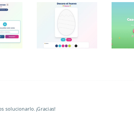
ra de
Decora el huevo de
Caza
a
Pascua
 solucionarlo. ¡Gracias!