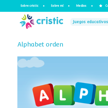
Saltar
Sobre cristic
Sobre mí
Medios
C
al
contenido
Juegos educativos
Alphabet orden