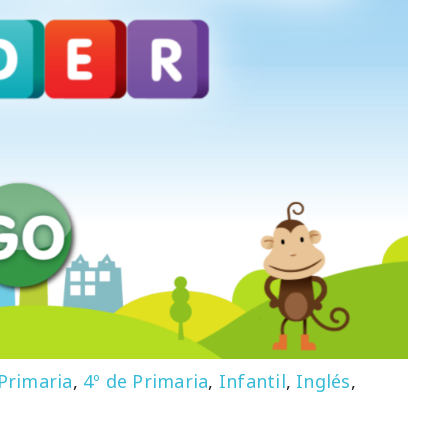
 Primaria
,
4º de Primaria
,
Infantil
,
Inglés
,