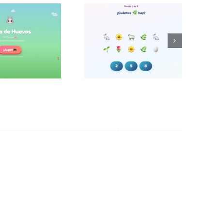
¿Cuántos
 de huevos
elementos hay?