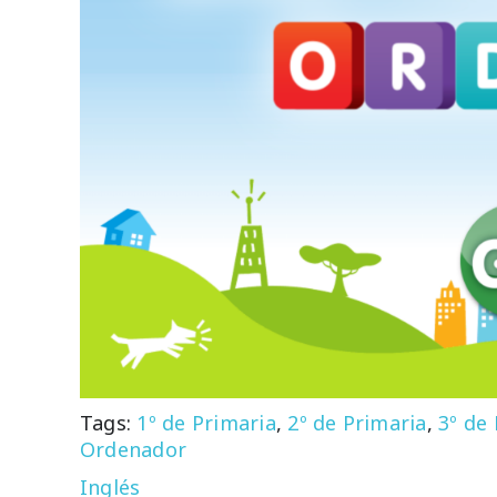
Tags:
1º de Primaria
,
2º de Primaria
,
3º de
Ordenador
Inglés