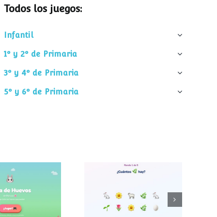
Todos los juegos:
Infantil
1º y 2º de Primaria
3º y 4º de Primaria
5º y 6º de Primaria
¿Cuántos
 de huevos
elementos hay?