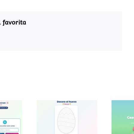
 favorita
ra de
Decora el huevo de
Caza
a
Pascua