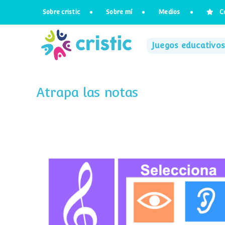
Saltar
Sobre cristic
Sobre mí
Medios
C
al
contenido
Juegos educativos
Atrapa las notas