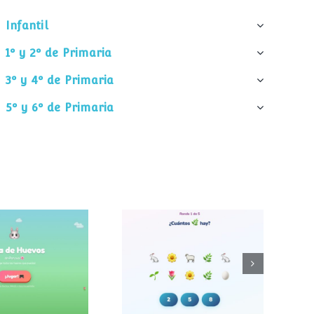
Infantil
1º y 2º de Primaria
3º y 4º de Primaria
5º y 6º de Primaria
¿Cuántos
 de huevos
elementos hay?