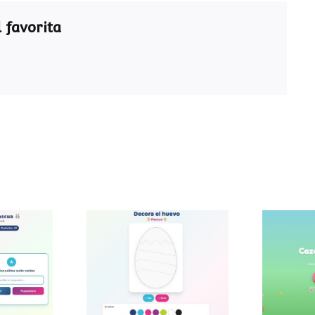
 favorita
ra de
Decora el huevo de
Caza
a
Pascua