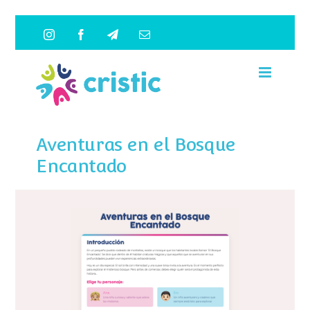
Saltar
Instagram
Facebook
Telegram
Correo
al
electrónico
contenido
Aventuras en el Bosque
Encantado