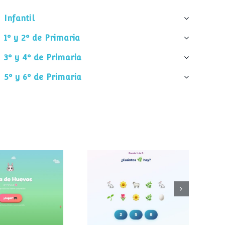
Infantil
1º y 2º de Primaria
3º y 4º de Primaria
5º y 6º de Primaria
¿Cuántos
 de huevos
elementos hay?