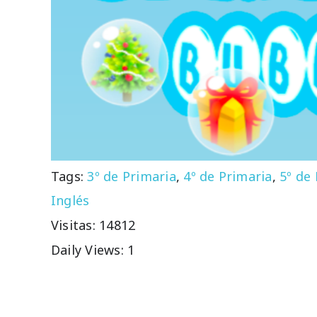
Tags:
3º de Primaria
,
4º de Primaria
,
5º de
Inglés
Visitas: 14812
Daily Views: 1