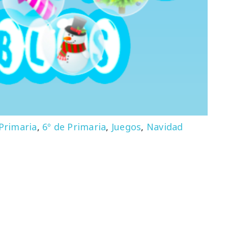
 Primaria
,
6º de Primaria
,
Juegos
,
Navidad