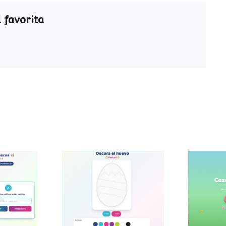
 favorita
ra de
Decora el huevo de
Caza
a
Pascua