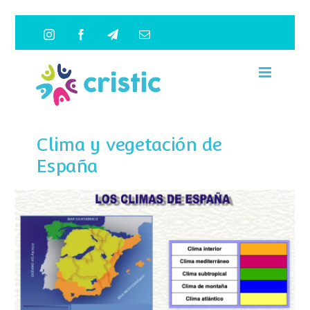
Saltar
Instagram
Facebook
Telegram
Correo
al
electrónico
contenido
Clima y vegetación de
España