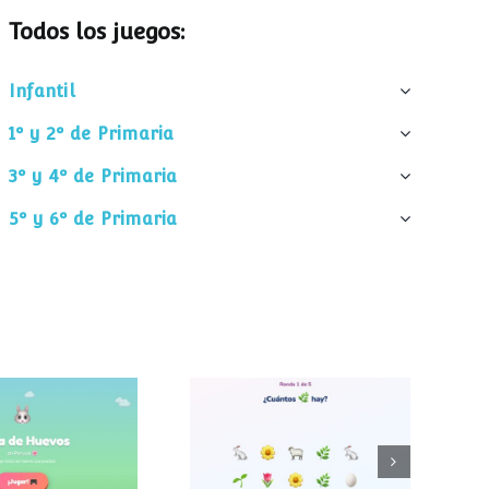
Todos los juegos:
Infantil
1º y 2º de Primaria
3º y 4º de Primaria
5º y 6º de Primaria
¿Cuántos
 de huevos
elementos hay?