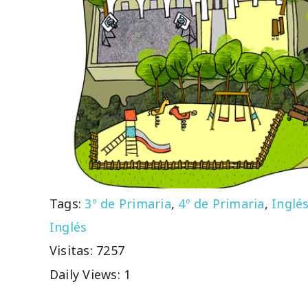
Tags:
3º de Primaria
,
4º de Primaria
,
Inglé
Inglés
Visitas: 7257
Daily Views: 1