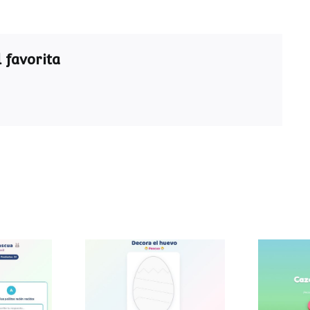
 favorita
ra de
Decora el huevo de
Caza
a
Pascua