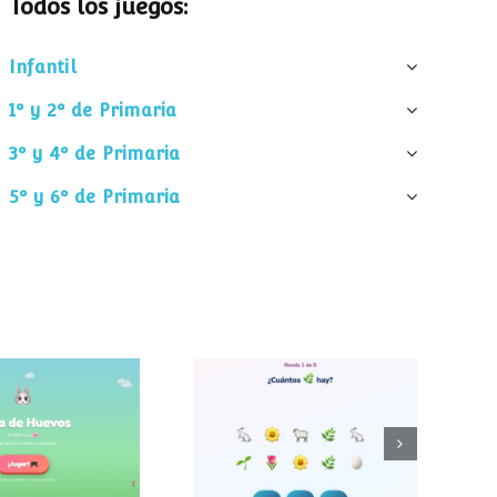
Todos los juegos:
Infantil
1º y 2º de Primaria
3º y 4º de Primaria
5º y 6º de Primaria
¿Cuántos
 de huevos
elementos hay?