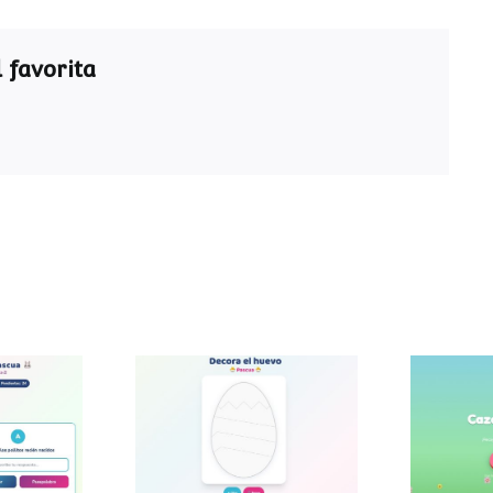
 favorita
ra de
Decora el huevo de
Caza
a
Pascua