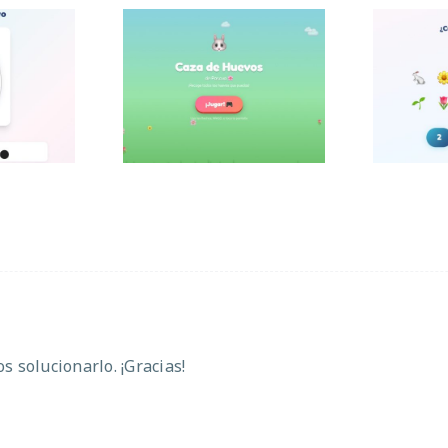
evo de
¿
Caza de huevos
a
elem
 solucionarlo. ¡Gracias!