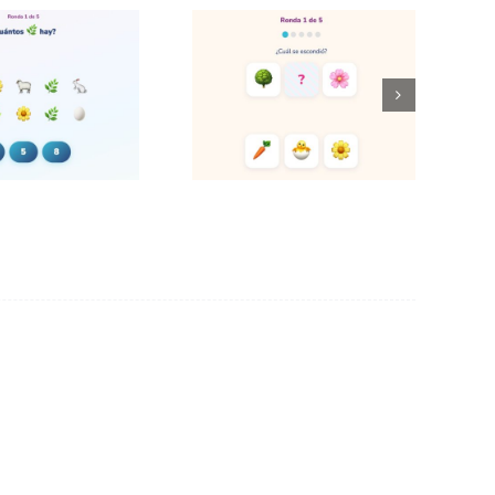
Cuántos
¿Cuál desapareció?
entos hay?