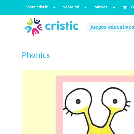
Saltar
Sobre cristic
Sobre mí
Medios
C
al
contenido
Juegos educativos
Phonics