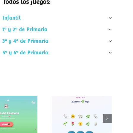
Todos los juegos:
Infantil
1º y 2º de Primaria
3º y 4º de Primaria
5º y 6º de Primaria
¿Cuántos
 de huevos
elementos hay?