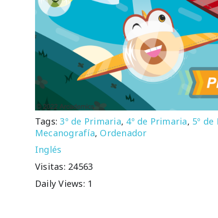
Tags:
3º de Primaria
,
4º de Primaria
,
5º de
Mecanografía
,
Ordenador
Inglés
Visitas: 24563
Daily Views: 1