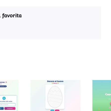
 favorita
ra de
Decora el huevo de
Caza
a
Pascua