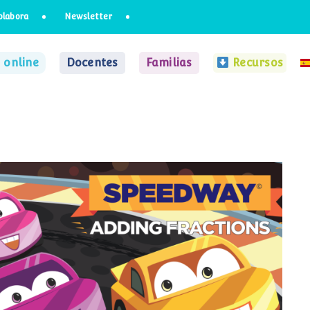
olabora
Newsletter
 online
Docentes
Familias
Recursos