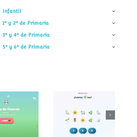
Infantil
1º y 2º de Primaria
3º y 4º de Primaria
5º y 6º de Primaria
¿Cuántos
 de huevos
elementos hay?