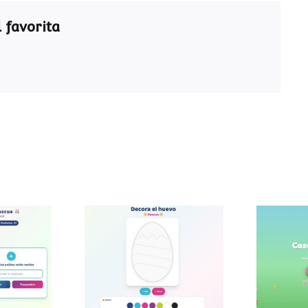
 favorita
ra de
Decora el huevo de
Caza
a
Pascua