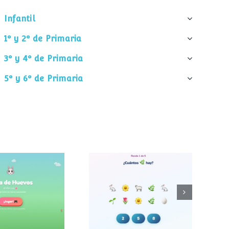
Infantil
1º y 2º de Primaria
3º y 4º de Primaria
5º y 6º de Primaria
¿Cuántos
 de huevos
elementos hay?