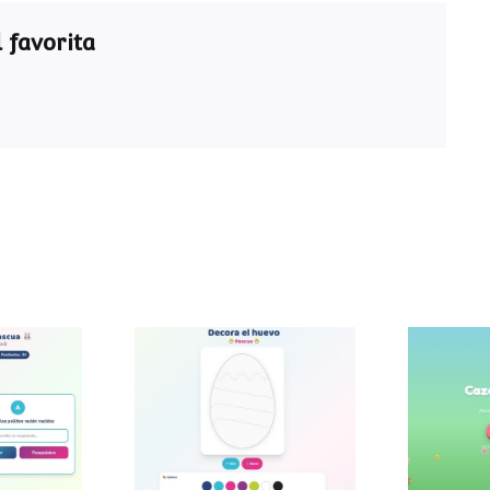
 favorita
ra de
Decora el huevo de
Caza
a
Pascua