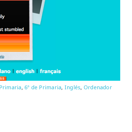
 Primaria
,
6º de Primaria
,
Inglés
,
Ordenador