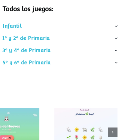
Todos los juegos:
Infantil
1º y 2º de Primaria
3º y 4º de Primaria
5º y 6º de Primaria
¿Cuántos
 de huevos
elementos hay?