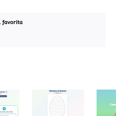
 favorita
ra de
Decora el huevo de
Caza
a
Pascua