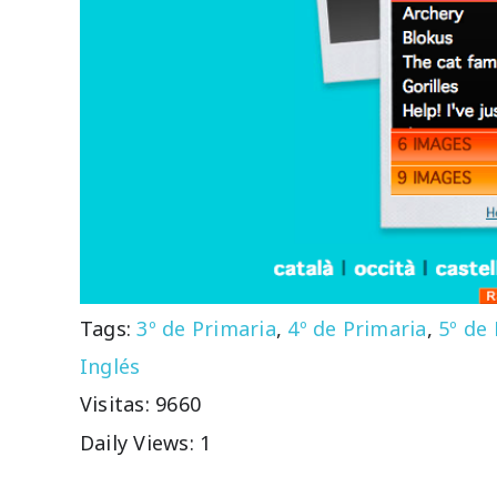
Tags:
3º de Primaria
,
4º de Primaria
,
5º de
Inglés
Visitas: 9660
Daily Views: 1